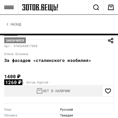
НАЗАД
ЗАКОНЧИЛСЯ
Арт: 9785444817858
Елена Осокина
За фасадом «сталинского изобилия»
1400
₽
1260
₽
с Зотов.Картой
НЕТ В НАЛИЧИИ
Язык
Русский
Обложка
Твердая