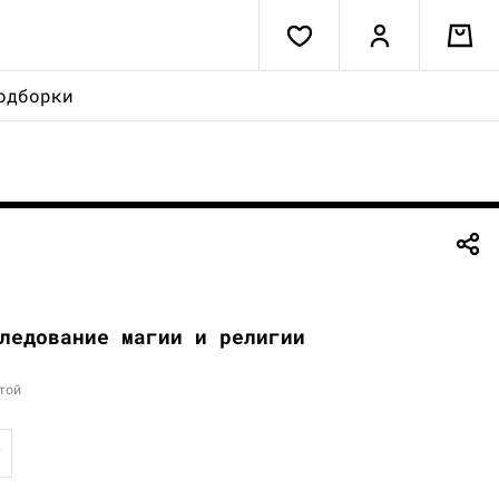
одборки
ледование магии и религии
той