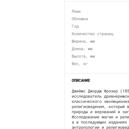
Язык
Обложка
Год
Количество страниц
Ширина, мм
Длина, мм
Высота, мм
Вес, кг
ОПИСАНИЕ
Джеймс Джордж Фрэзер (18
исследователь древнеримс
классического эволюциони
религиоведения, который 
природы и верований в за
Исследование магии и рел
а в последующих изданиях
антропологии и религиове