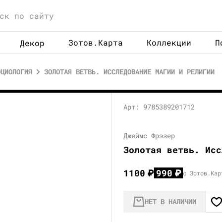
Зотов.Карта
Коллекции
П
Декор
ОЦИОЛОГИЯ
ЗОЛОТАЯ ВЕТВЬ. ИССЛЕДОВАНИЕ МАГИИ И РЕЛИГИИ
Арт: 9785389201712
Джеймс Фрэзер
Золотая ветвь. Исс
1100
₽
990
₽
с Зотов.Кар
НЕТ В НАЛИЧИИ