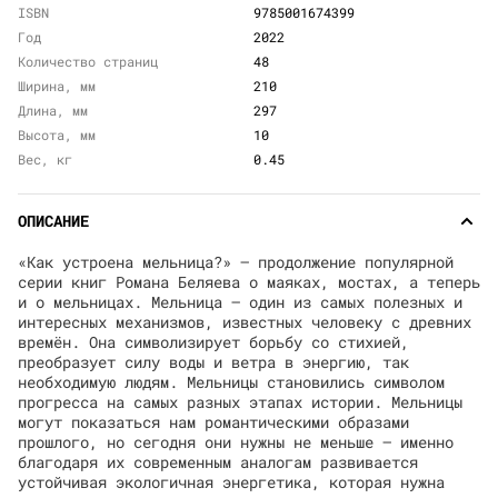
ISBN
9785001674399
Год
2022
Количество страниц
48
Ширина, мм
210
Длина, мм
297
Высота, мм
10
Вес, кг
0.45
ОПИСАНИЕ
«Как устроена мельница?» — продолжение популярной
серии книг Романа Беляева о маяках, мостах, а теперь
и о мельницах. Мельница – один из самых полезных и
интересных механизмов, известных человеку с древних
времён. Она символизирует борьбу со стихией,
преобразует силу воды и ветра в энергию, так
необходимую людям. Мельницы становились символом
прогресса на самых разных этапах истории. Мельницы
могут показаться нам романтическими образами
прошлого, но сегодня они нужны не меньше — именно
благодаря их современным аналогам развивается
устойчивая экологичная энергетика, которая нужна