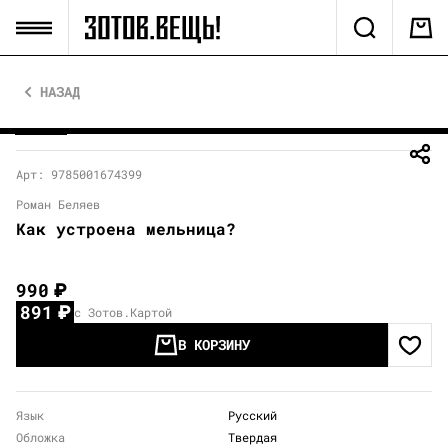
НАЗАД
Арт: 9785001674399
Роман Беляев
Как устроена мельница?
990
₽
891
₽
с Зотов.Картой
В КОРЗИНУ
Язык
Русский
Обложка
Твердая