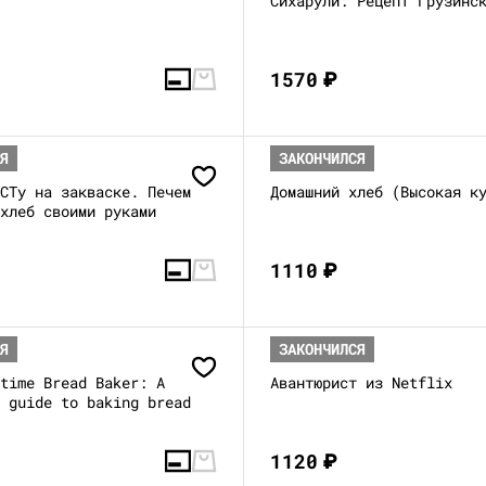
Сихарули: Рецепт грузинс
1570
₽
СЯ
ЗАКОНЧИЛСЯ
ОСТу на закваске. Печем
Домашний хлеб (Высокая к
 хлеб своими руками
1110
₽
СЯ
ЗАКОНЧИЛСЯ
-time Bread Baker: A
Авантюрист из Netflix
s guide to baking bread
1120
₽