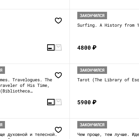
ЗАКОНЧИЛСЯ
Surfing. A History from 
4800
₽
СЯ
ЗАКОНЧИЛСЯ
lmes. Travelogues. The
Tarot (The Library of Es
Traveler of His Time,
 (Bibliotheca
is)
5900
₽
СЯ
ЗАКОНЧИЛСЯ
ище духовной и телесной.
Чем проще, тем лучше. Ид