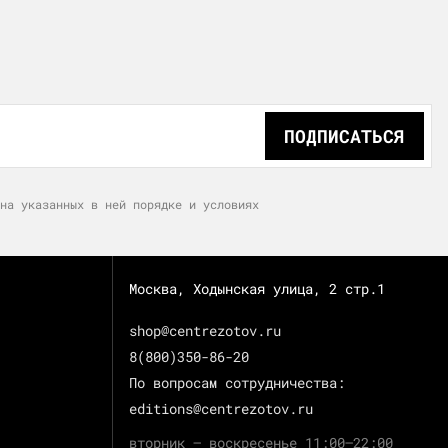
ПОДПИСАТЬСЯ
на указанных в ней порядке и условиях
Москва, Ходынская улица, 2 стр.1
shop@centrezotov.ru
8(800)350-86-20
По вопросам сотрудничества:
editions@centrezotov.ru
вторник — воскресенье 11:00–22:00