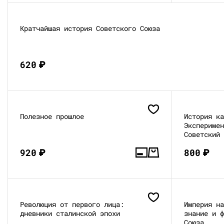
Кратчайшая история Советского Союза
620
₽
Полезное прошлое
История к
Экспериме
Советский
920
₽
800
₽
Революция от первого лица:
Империя н
дневники сталинской эпохи
знание и 
Союза