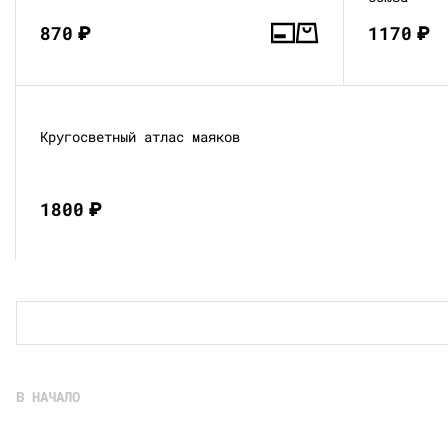
870
₽
1170
₽
Кругосветный атлас маяков
1800
₽
В НАЧАЛО