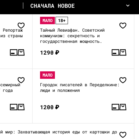
СНАЧАЛА НОВОЕ
МАЛО
18+
. Репортаж
Тайный Левиафан. Советский
 из страны
коммунизм: секретность и
государственная мощность.
1290
₽
МАЛО
Всемирный
Городок писателей в Переделкине:
7 года
люди и положения
1200
₽
ый мир: Захватывающая история еды от картошки до