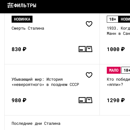
ФИЛЬТРЫ
НОВИНКА
18+
НОВ
Смерть Сталина
1933. Ког
Манн в Са
830
₽
1000
₽
МАЛО
18
Убывающий мир: История
Кто побед
«невероятного» в позднем СССР
«яппи»?
980
₽
1290
₽
Последние дни Сталина