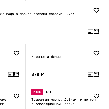
882 года в Москве глазами современников
Красные и белые
870
₽
МАЛО
18+
токе
Тревожная жизнь. Дефицит и потери
ции,
в революционной России