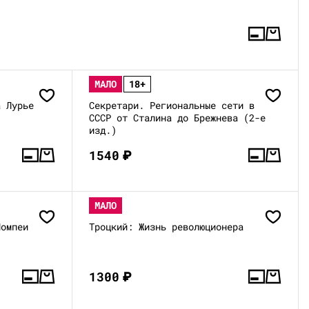
МАЛО
18+
а Лурье
Секретари. Региональные сети в
СССР от Сталина до Брежнева (2-е
изд.)
1540
₽
МАЛО
Помпеи
Троцкий: Жизнь революционера
1300
₽