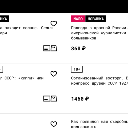
ИНКА
МАЛО
НОВИНКА
да заходит солнце. Семья
Полгода в красной России
нари
американской журналистки
большевиков
860
₽
+
18+
ил СССР: «хиппи» или
Организованный восторг. 
конгресс друзей СССР 192
1460
₽
Как появился наш съедобн
шампанского