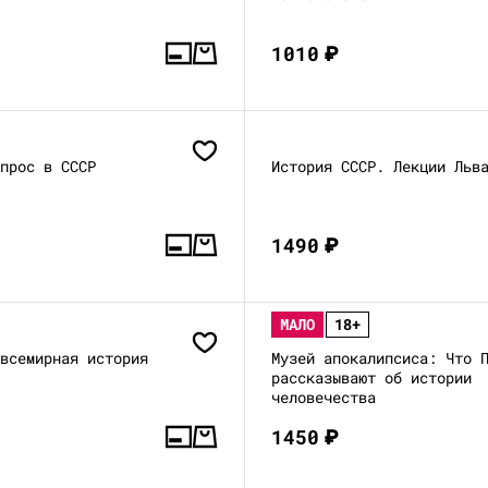
1010
₽
опрос в СССР
История СССР. Лекции Льв
1490
₽
МАЛО
18+
 всемирная история
Музей апокалипсиса: Что 
рассказывают об истории
человечества
1450
₽