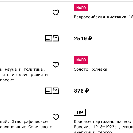
МАЛО
Всероссийская выставка 1
2510
₽
МАЛО
ак наука и политика.
Золото Колчака
нты в историографии и
 проект
870
₽
18+
аций: Этнографическое
Красные партизаны на вос
формирование Советского
России. 1918–1922: девиа
анархия и террор