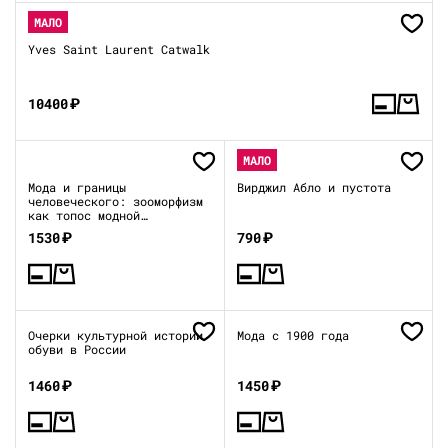
МАЛО
Yves Saint Laurent Catwalk
10400
₽
МАЛО
Мода и границы
Вирджил Абло и пустота
человеческого: зооморфизм
как топос модной
образности в XIX–XXI веках
1530
₽
790
₽
Очерки культурной истории
Мода с 1900 года
обуви в России
1460
₽
1450
₽