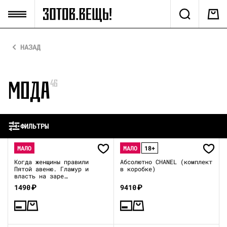
НАЗАД
МОДА
46
ФИЛЬТРЫ
МАЛО
МАЛО
18+
Когда женщины правили
Абсолютно CHANEL (комплект
Пятой авеню. Гламур и
в коробке)
власть на заре
американской моды
1490
₽
9410
₽