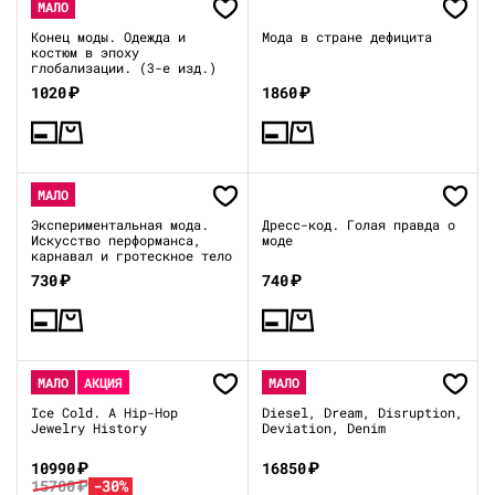
МАЛО
Конец моды. Одежда и
Мода в стране дефицита
костюм в эпоху
глобализации. (3-е изд.)
1020
₽
1860
₽
МАЛО
Экспериментальная мода.
Дресс-код. Голая правда о
Искусство перформанса,
моде
карнавал и гротескное тело
730
₽
740
₽
МАЛО
АКЦИЯ
МАЛО
Ice Cold. A Hip-Hop
Diesel, Dream, Disruption,
Jewelry History
Deviation, Denim
10990
₽
16850
₽
15700
₽
-30%