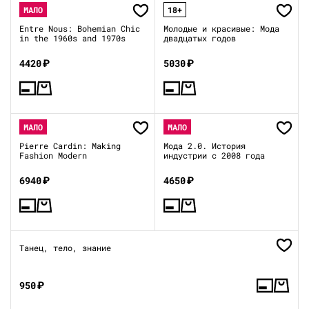
МАЛО
18+
Entre Nous: Bohemian Chic
Молодые и красивые: Мода
in the 1960s and 1970s
двадцатых годов
4420
₽
5030
₽
МАЛО
МАЛО
Pierre Cardin: Making
Мода 2.0. История
Fashion Modern
индустрии с 2008 года
6940
₽
4650
₽
Танец, тело, знание
950
₽