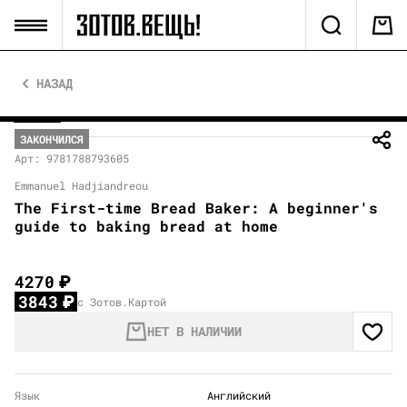
НАЗАД
ЗАКОНЧИЛСЯ
Арт: 9781788793605
Emmanuel Hadjiandreou
The First-time Bread Baker: A beginner's
guide to baking bread at home
4270
₽
3843
₽
с Зотов.Картой
НЕТ В НАЛИЧИИ
Язык
Английский