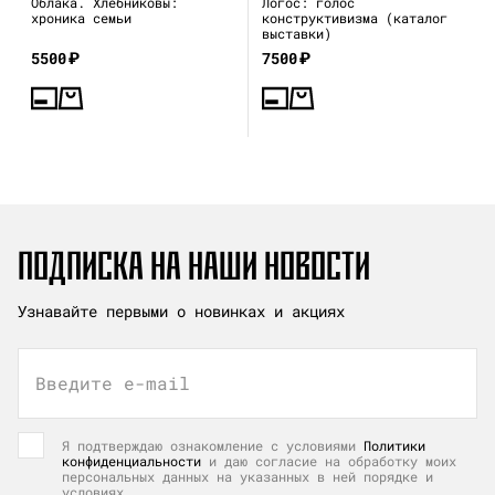
Облака. Хлебниковы:
Логос: голос
хроника семьи
конструктивизма (каталог
выставки)
5500
₽
7500
₽
ПОДПИСКА НА НАШИ НОВОСТИ
Узнавайте первыми о новинках и акциях
Введите e-mail
Я подтверждаю ознакомление с условиями
Политики
конфиденциальности
и даю согласие на обработку моих
персональных данных на указанных в ней порядке и
условиях