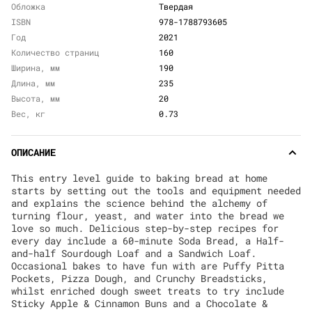
Обложка
Твердая
ISBN
978-1788793605
Год
2021
Количество страниц
160
Ширина, мм
190
Длина, мм
235
Высота, мм
20
Вес, кг
0.73
ОПИСАНИЕ
This entry level guide to baking bread at home
starts by setting out the tools and equipment needed
and explains the science behind the alchemy of
turning flour, yeast, and water into the bread we
love so much. Delicious step-by-step recipes for
every day include a 60-minute Soda Bread, a Half-
and-half Sourdough Loaf and a Sandwich Loaf.
Occasional bakes to have fun with are Puffy Pitta
Pockets, Pizza Dough, and Crunchy Breadsticks,
whilst enriched dough sweet treats to try include
Sticky Apple & Cinnamon Buns and a Chocolate &