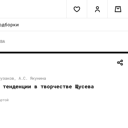
одборки
ЕВА
лузаков, А.С. Якунина
 тенденции в творчестве Щусева
артой