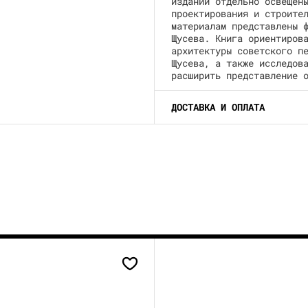
издании отдельно освещен
проектирования и строите
материалам представлены 
Щусева. Книга ориентиров
архитектуры советского п
Щусева, а также исследов
расширить представление 
ДОСТАВКА И ОПЛАТА