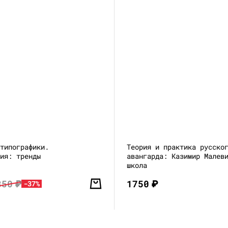
 типографики.
Теория и практика русско
ция: тренды
авангарда: Казимир Малев
школа
850
₽
1750
₽
-37%