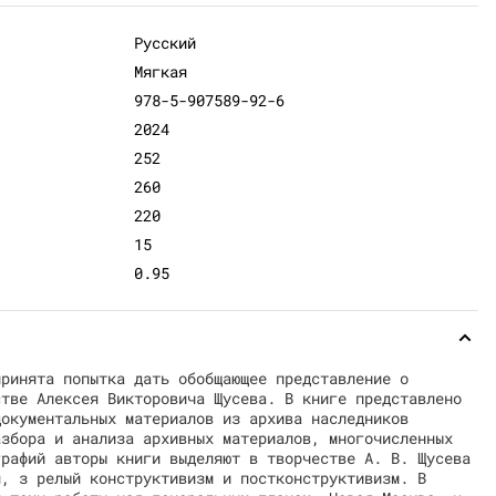
Русский
Мягкая
978-5-907589-92-6
2024
252
260
220
15
0.95
принята попытка дать обобщающее представление о
стве Алексея Викторовича Щусева. В книге представлено
документальных материалов из архива наследников
азбора и анализа архивных материалов, многочисленных
графий авторы книги выделяют в творчестве А. В. Щусева
я, з релый конструктивизм и постконструктивизм. В