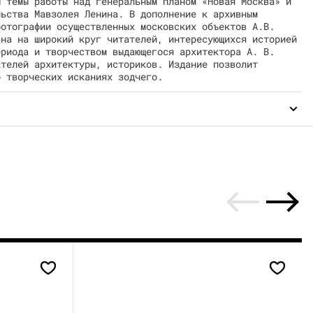
ы темы работы над генеральным планом «Новая Москва» и
льства Мавзолея Ленина. В дополнение к архивным
фотографии осуществленных московских объектов А.В.
ана на широкий круг читателей, интересующихся историей
ериода и творчеством выдающегося архитектора А. В.
ателей архитектуры, историков. Издание позволит
о творческих исканиях зодчего.