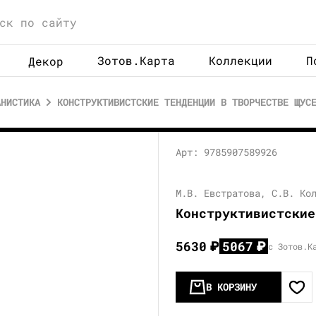
Зотов.Карта
Коллекции
П
Декор
АНИСТИКА
КОНСТРУКТИВИСТСКИЕ ТЕНДЕНЦИИ В ТВОРЧЕСТВЕ ЩУС
Арт: 9785907589926
М.В. Евстратова, С.В. Ко
Конструктивистские
5630
₽
5067
₽
с Зотов.К
В КОРЗИНУ