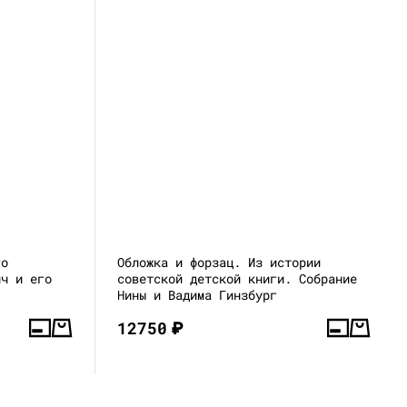
го
Обложка и форзац. Из истории
ич и его
советской детской книги. Собрание
Нины и Вадима Гинзбург
12750
₽