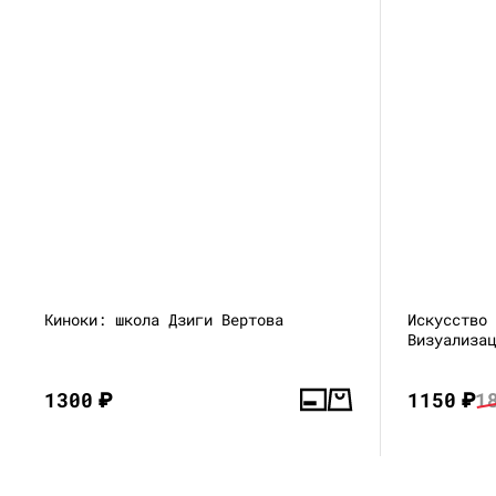
Киноки: школа Дзиги Вертова
Искусство
Визуализа
1300
₽
1150
₽
1