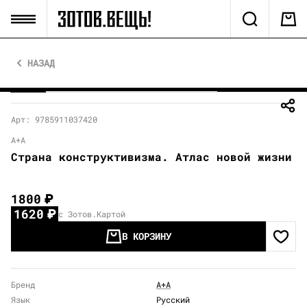
НАЗАД
Арт: 9785911037420
А+А
Страна конструктивизма. Атлас новой жизни
1800
₽
1620
₽
с Зотов.Картой
В КОРЗИНУ
Бренд
А+А
Язык
Русский