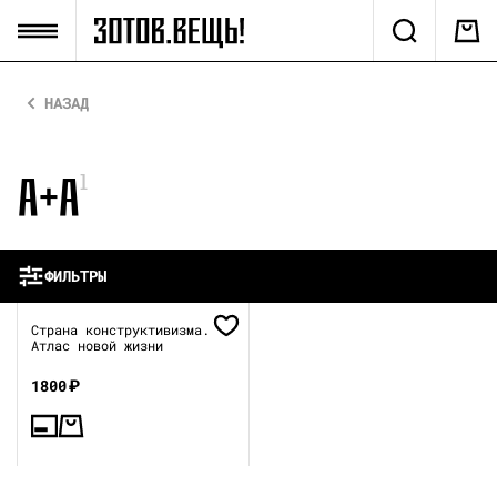
НАЗАД
А+А
1
ФИЛЬТРЫ
Страна конструктивизма.
Атлас новой жизни
1800
₽