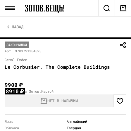
НАЗАД
ЗАКОНЧИЛСЯ
Арт: 9783791384023
Cemal Emden
Le Corbusier. The Complete Buildings
9900
₽
8910
₽
с Зотов.Картой
НЕТ В НАЛИЧИИ
Язык
Английский
Обложка
Твердая