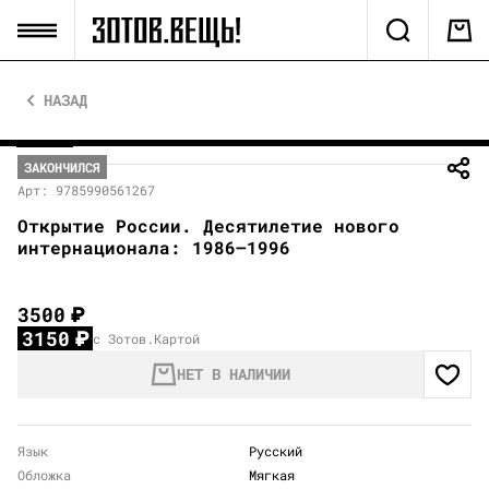
НАЗАД
ЗАКОНЧИЛСЯ
Арт: 9785990561267
Открытие России. Десятилетие нового
интернационала: 1986–1996
3500
₽
3150
₽
с Зотов.Картой
НЕТ В НАЛИЧИИ
Язык
Русский
Обложка
Мягкая