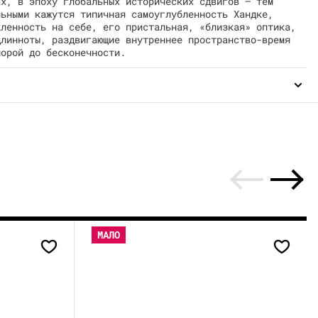
ах, в эпоху глобальных исторических сдвигов – тем
льными кажутся типичная самоуглубленность Хандке,
кленность на себе, его пристальная, «близкая» оптика,
длинноты, раздвигающие внутреннее пространство-время
порой до бесконечности.
МАЛО