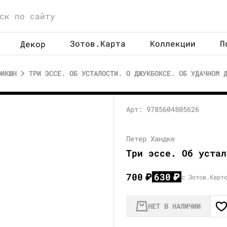
Зотов.Карта
Коллекции
П
Декор
ФИКШН
ТРИ ЭССЕ. ОБ УСТАЛОСТИ. О ДЖУКБОКСЕ. ОБ УДАЧНОМ 
Арт: 9785604805626
Петер Хандке
Три эссе. Об устал
700
₽
630
₽
с Зотов.Карт
НЕТ В НАЛИЧИИ