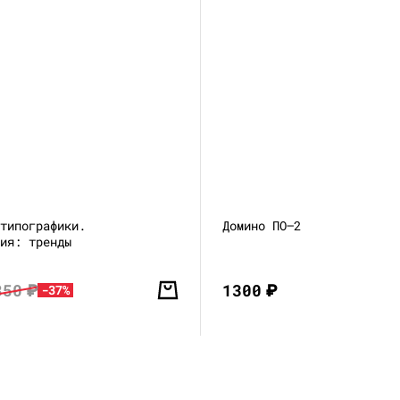
 типографики.
Домино ПО—2
ция: тренды
850
₽
1300
₽
-37%