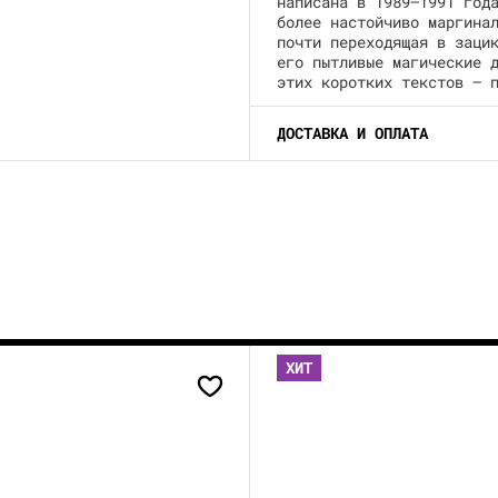
написана в 1989–1991 год
более настойчиво маргина
почти переходящая в заци
его пытливые магические 
этих коротких текстов – 
ДОСТАВКА И ОПЛАТА
ХИТ