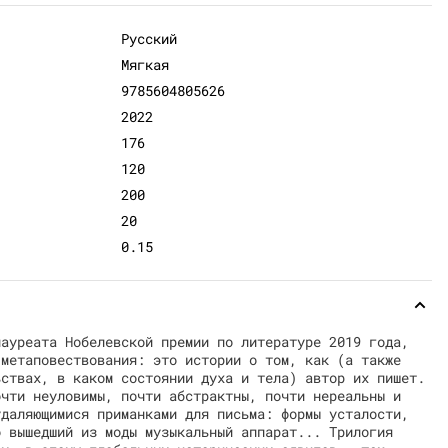
Русский
Мягкая
9785604805626
2022
176
120
200
20
0.15
лауреата Нобелевской премии по литературе 2019 года,
 метаповествования: это истории о том, как (а также
ьствах, в каком состоянии духа и тела) автор их пишет.
очти неуловимы, почти абстрактны, почти нереальны и
удаляющимися приманками для письма: формы усталости,
о вышедший из моды музыкальный аппарат... Трилогия