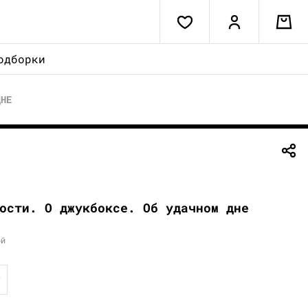
одборки
ДНЕ
ости. О джукбоксе. Об удачном дне
ой