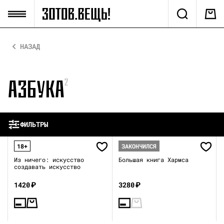
НАЗАД
АЗБУКА
2
ФИЛЬТРЫ
18+
ЗАКОНЧИЛСЯ
Из ничего: искусство
Большая книга Хармса
создавать искусство
1420
₽
3280
₽