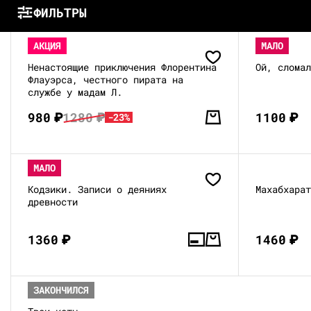
ФИЛЬТРЫ
АКЦИЯ
МАЛО
Ненастоящие приключения Флорентина
Ой, слома
Флауэрса, честного пирата на
службе у мадам Л.
980
₽
1280
₽
1100
₽
-23%
МАЛО
Кодзики. Записи о деяниях
Махабхара
древности
1360
₽
1460
₽
ЗАКОНЧИЛСЯ