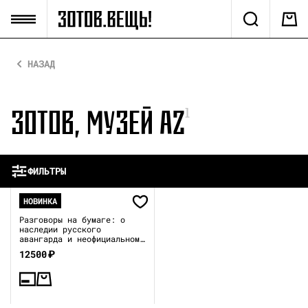
НАЗАД
ЗОТОВ, МУЗЕЙ AZ
1
ФИЛЬТРЫ
НОВИНКА
Разговоры на бумаге: о
наследии русского
авангарда и неофициальном
искусстве 1970–80-х
12500
₽