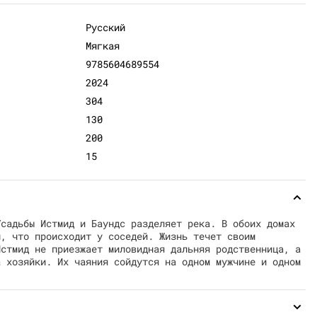
Русский
Мягкая
9785604689554
2024
304
130
200
15
Усадьбы Истмид и Баундс разделяет река. В обоих домах
м, что происходит у соседей. Жизнь течет своим
Истмид не приезжает миловидная дальняя родственница, а
а хозяйки. Их чаяния сойдутся на одном мужчине и одном