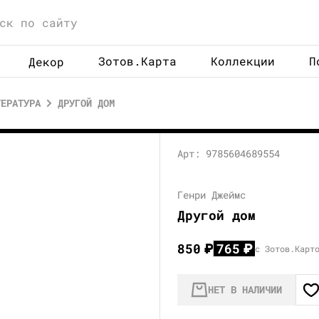
Зотов.Карта
Коллекции
П
Декор
ТЕРАТУРА
ДРУГОЙ ДОМ
Арт: 9785604689554
Генри Джеймс
Другой дом
850
₽
765
₽
с Зотов.Карт
НЕТ В НАЛИЧИИ