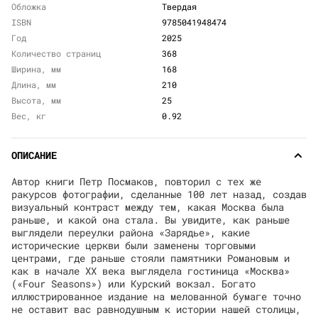
Обложка
Твердая
ISBN
9785041948474
Год
2025
Количество страниц
368
Ширина, мм
168
Длина, мм
210
Высота, мм
25
Вес, кг
0.92
ОПИСАНИЕ
Автор книги Петр Посмаков, повторил с тех же
ракурсов фотографии, сделанные 100 лет назад, создав
визуальный контраст между тем, какая Москва была
раньше, и какой она стала. Вы увидите, как раньше
выглядели переулки района «Зарядье», какие
исторические церкви были заменены торговыми
центрами, где раньше стояли памятники Романовым и
как в начале XX века выглядела гостиница «Москва»
(«Four Seasons») или Курский вокзал. Богато
иллюстрированное издание на мелованной бумаге точно
не оставит вас равнодушным к истории нашей столицы,