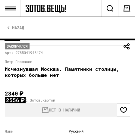
НАЗАД
ЗАКОНЧИЛСЯ
Арт: 9785041948474
Петр Посмаков
Исчезнувшая Москва. Памятники столицы,
которых больше нет
2840
₽
2556
₽
с Зотов.Картой
НЕТ В НАЛИЧИИ
Язык
Русский