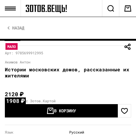
НАЗАД
МАЛО
Арт: 9785699912995
Акимов Антон
Истории московских домов, рассказанные их
жителями
2120
₽
1908
₽
с Зотов.Картой
В КОРЗИНУ
Язык
Русский