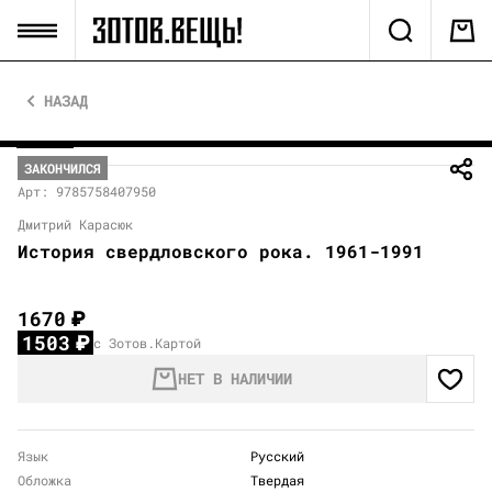
НАЗАД
ЗАКОНЧИЛСЯ
Арт: 9785758407950
Дмитрий Карасюк
История свердловского рока. 1961-1991
1670
₽
1503
₽
с Зотов.Картой
НЕТ В НАЛИЧИИ
Язык
Русский
Обложка
Твердая