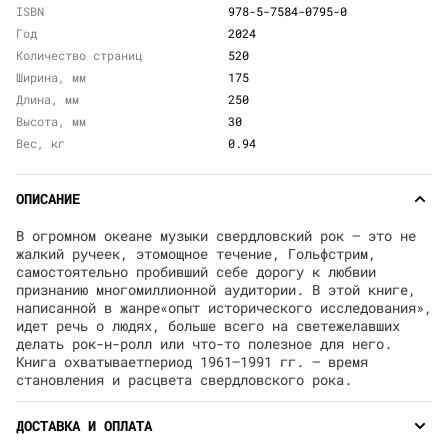
ISBN
978-5-7584-0795-0
Год
2024
Количество страниц
520
Ширина, мм
175
Длина, мм
250
Высота, мм
30
Вес, кг
0.94
ОПИСАНИЕ
В огромном океане музыки свердловский рок — это не
жалкий ручеек, этомощное течение, Гольфстрим,
самостоятельно пробивший себе дорогу к любвии
признанию многомиллионной аудитории. В этой книге,
написанной в жанре«опыт исторического исследования»,
идет речь о людях, больше всего на светежелавших
делать рок-н-ролл или что-то полезное для него.
Книга охватываетпериод 1961–1991 гг. — время
становления и расцвета свердловского рока.
ДОСТАВКА И ОПЛАТА