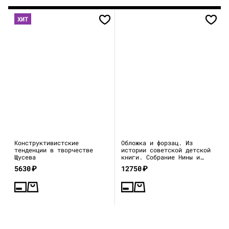
ХИТ
Конструктивистские
Обложка и форзац. Из
тенденции в творчестве
истории советской детской
Щусева
книги. Собрание Нины и
Вадима Гинзбург
5630
₽
12750
₽