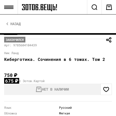
НАЗАД
ЗАКОНЧИЛСЯ
Арт: 9785604104439
Ник Ланд
Киберготика. Сочинения в 6 томах. Том 2
750
₽
675
₽
с Зотов.Картой
НЕТ В НАЛИЧИИ
Язык
Русский
Обложка
Мягкая