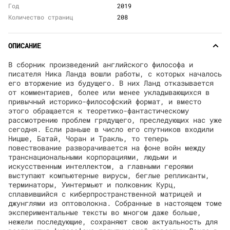
Год
2019
Количество страниц
208
ОПИСАНИЕ
В сборник произведений английского философа и
писателя Ника Ланда вошли работы, с которых началось
его вторжение из будущего. В них Ланд отказывается
от комментариев, более или менее укладывающихся в
привычный историко-философский формат, и вместо
этого обращается к теоретико-фантастическому
рассмотрению проблем грядущего, преследующих нас уже
сегодня. Если раньше в число его спутников входили
Ницше, Батай, Чоран и Тракль, то теперь
повествование разворачивается на фоне войн между
транснациональными корпорациями, людьми и
искусственным интеллектом, а главными героями
выступают компьютерные вирусы, беглые репликанты,
терминаторы, Уинтермьют и полковник Курц,
сплавившийся с киберпространственной матрицей и
джунглями из оптоволокна. Собранные в настоящем томе
экспериментальные тексты во многом даже больше,
нежели последующие, сохраняют свою актуальность для