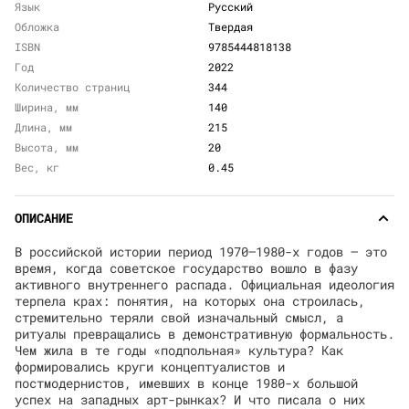
Язык
Русский
Обложка
Твердая
ISBN
9785444818138
Год
2022
Количество страниц
344
Ширина, мм
140
Длина, мм
215
Высота, мм
20
Вес, кг
0.45
ОПИСАНИЕ
В российской истории период 1970—1980-х годов — это
время, когда советское государство вошло в фазу
активного внутреннего распада. Официальная идеология
терпела крах: понятия, на которых она строилась,
стремительно теряли свой изначальный смысл, а
ритуалы превращались в демонстративную формальность.
Чем жила в те годы «подпольная» культура? Как
формировались круги концептуалистов и
постмодернистов, имевших в конце 1980-х большой
успех на западных арт-рынках? И что писала о них