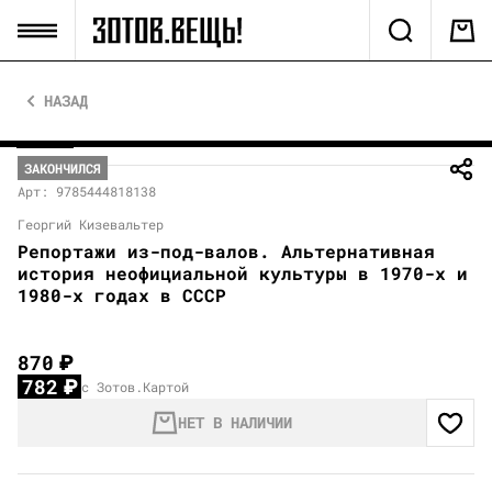
НАЗАД
ЗАКОНЧИЛСЯ
Арт: 9785444818138
Георгий Кизевальтер
Репортажи из-под-валов. Альтернативная
история неофициальной культуры в 1970-х и
1980-х годах в СССР
870
₽
782
₽
с Зотов.Картой
НЕТ В НАЛИЧИИ