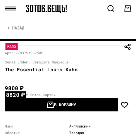
НАЗАД
МАЛО
Арт: 9783791387505
Cemal Emden, Caroline Maniaque
The Essential Louis Kahn
9800
₽
8820
₽
с Зотов.Картой
В КОРЗИНУ
Язык
Английский
Обложка
Твердая