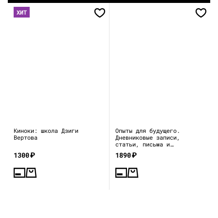
ХИТ
Киноки: школа Дзиги
Опыты для будущего.
Вертова
Дневниковые записи,
статьи, письма и
воспоминания
1300
₽
1890
₽