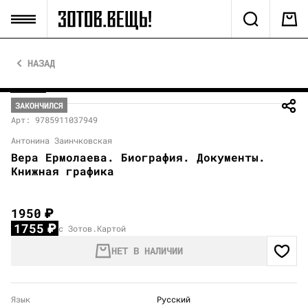
НАЗАД
ЗАКОНЧИЛСЯ
Арт: 9785911037949
Антонина Заинчковская
Вера Ермолаева. Биография. Документы.
Книжная графика
1950
₽
1755
₽
с Зотов.Картой
НЕТ В НАЛИЧИИ
Язык
Русский