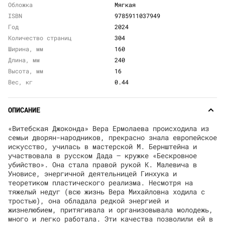
Обложка
Мягкая
ISBN
9785911037949
Год
2024
Количество страниц
304
Ширина, мм
160
Длина, мм
240
Высота, мм
16
Вес, кг
0.44
ОПИСАНИЕ
«Витебская Джоконда» Вера Ермолаева происходила из
семьи дворян-народников, прекрасно знала европейское
искусство, училась в мастерской М. Бернштейна и
участвовала в русском Дада — кружке «Бескровное
убийство». Она стала правой рукой К. Малевича в
Уновисе, энергичной деятельницей Гинхука и
теоретиком пластического реализма. Несмотря на
тяжелый недуг (всю жизнь Вера Михайловна ходила с
тростью), она обладала редкой энергией и
жизнелюбием, притягивала и организовывала молодежь,
много и легко работала. Эти качества позволили ей в