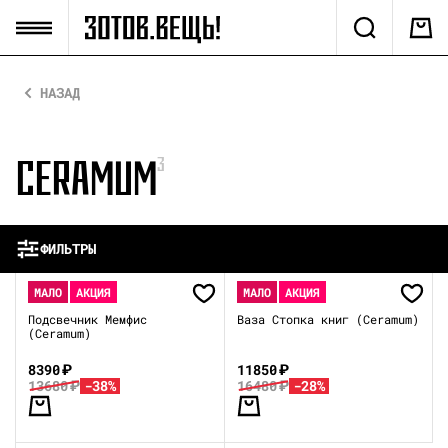
НАЗАД
CERAMUM
3
ФИЛЬТРЫ
МАЛО
АКЦИЯ
МАЛО
АКЦИЯ
Подсвечник Мемфис
Ваза Стопка книг (Ceramum)
(Ceramum)
8390
₽
11850
₽
13680
₽
-38%
16480
₽
-28%