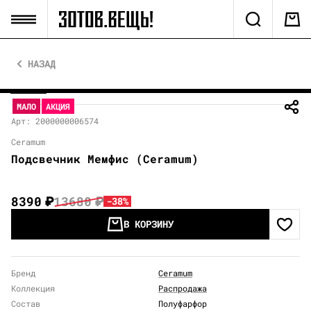
НАЗАД
МАЛО
АКЦИЯ
Арт: 2000000006574
Ceramum
Подсвечник Мемфис (Ceramum)
8390
₽
13680
₽
-38%
В КОРЗИНУ
Бренд
Ceramum
Коллекция
Распродажа
Состав
Полуфарфор