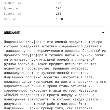
Ширина, мм
120
Длина, мм
120
Высота, мм
250
Вес, кг
1.08
ОПИСАНИЕ
Подсвечник «Мемфис» — это смелый предмет интерьера,
который объединяет эстетику современного дизайна и
традиции ручного керамического ремесла. Созданный из
прочного полуфарфора в технике литья и ручной лепки,
он отличается оригинальной формой и уникальной
ручной росписью. Такой предмет легко становится
акцентом в пространстве, придавая интерьеру
индивидуальность и художественный характер.
Подсвечник особенно эффектно смотрится в паре,
создавая целую композицию из света и керамики, а его
выразительные линии и яркий стиль отсылают к
современному искусству и архитектуре. Мастерская
CERAMUM предлагает не просто посуду и декор, а
полноценные арт-объекты, в которых каждая деталь —
результат кропотливой работы мастера. Этот
подсвечник — яркий пример того, как авторская