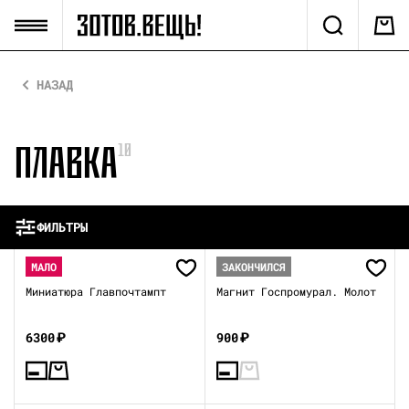
НАЗАД
ПЛАВКА
10
ФИЛЬТРЫ
МАЛО
ЗАКОНЧИЛСЯ
Миниатюра Главпочтампт
Магнит Госпромурал. Молот
6300
₽
900
₽