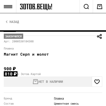
НАЗАД
ЗАКОНЧИЛСЯ
Арт: 2000530184308
Плавка
Магнит Серп и молот
900
₽
810
₽
с Зотов.Картой
НЕТ В НАЛИЧИИ
Бренд
Плавка
Состав
Цементная смесь