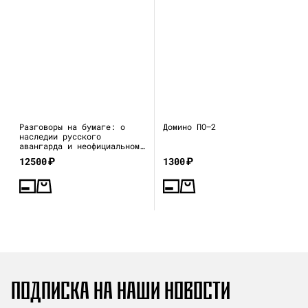
Разговоры на бумаге: о
Домино ПО—2
наследии русского
авангарда и неофициальном
искусстве 1970–80-х
12500
₽
1300
₽
ПОДПИСКА НА НАШИ НОВОСТИ