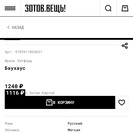
НАЗАД
Арт: 9785911035631
Фрэнк Уитфорд
Баухаус
1240
₽
1116
₽
с Зотов.Картой
В КОРЗИНУ
Язык
Русский
Обложка
Мягкая