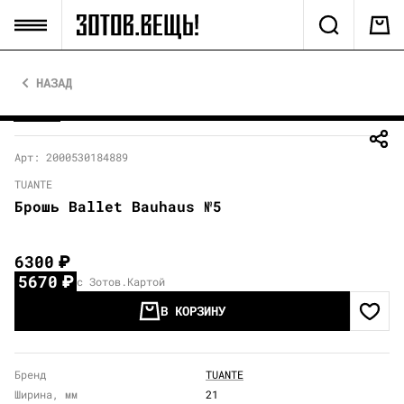
НАЗАД
Арт: 2000530184889
TUANTE
Брошь Ballet Bauhaus №5
6300
₽
5670
₽
с Зотов.Картой
В КОРЗИНУ
Бренд
TUANTE
Ширина, мм
21