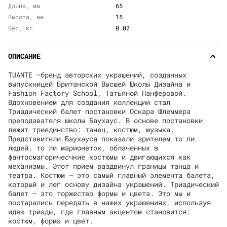
Длина, мм
65
Высота, мм
15
Вес, кг
0.02
ОПИСАНИЕ
TUANTE —бренд авторских украшений, созданных
выпускницей Британской Высшей Школы Дизайна и
Fashion Factory School, Татьяной Панферовой.
Вдохновением для создания коллекции стал
Триадический балет постановки Оскара Шлеммера
преподавателя школы Баухаус. В основе постановки
лежит триединство: танец, костюм, музыка.
Представители Баухауса показали зрителем то ли
людей, то ли марионеток, облаченных в
фантосмагоричесчкие костюмы и двигающихся как
механизмы. Этот прием раздвинул границы танца и
театра. Костюм – это самый главный элемента балета,
который и лег основу дизайна украшений. Триадический
балет – это торжество формы и цвета. Это мы и
постарались передать в наших украшениях, используя
идею триады, где главным акцентом становится:
костюм, форма и цвет.