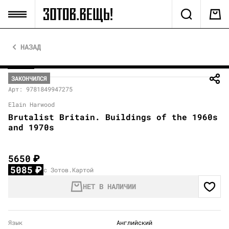
НАЗАД
ЗАКОНЧИЛСЯ
Арт: 9781849947275
Elain Harwood
Brutalist Britain. Buildings of the 1960s
and 1970s
5650
₽
5085
₽
с Зотов.Картой
НЕТ В НАЛИЧИИ
Язык
Английский