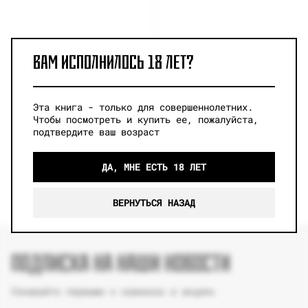
ВАМ ИСПОЛНИЛОСЬ 18 ЛЕТ?
Киноки: школа Дзиги
Современное искусство.
Эта книга - только для совершеннолетних.
Вертова
Модернизм
Чтобы посмотреть и купить ее, пожалуйста,
подтвердите ваш возраст
1300
₽
2720
₽
ДА, МНЕ ЕСТЬ 18 ЛЕТ
ВЕРНУТЬСЯ НАЗАД
ПОДПИСКА НА НАШИ НОВОСТИ
Узнавайте первыми о новинках и акциях