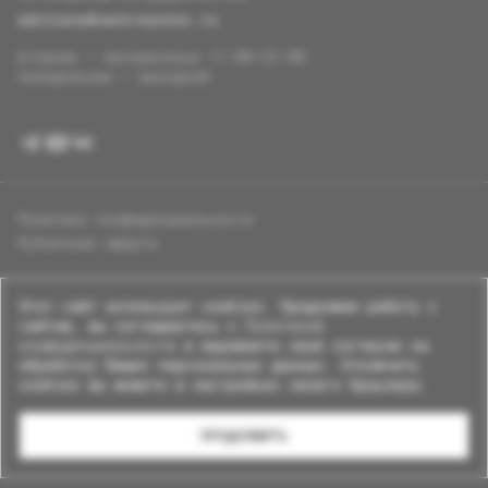
editions@centrezotov.ru
вторник — воскресенье 11:00–22:00
понедельник — выходной
Политика конфиденциальности
Публичная оферта
Этот сайт использует cookies. Продолжая работу с
сайтом, вы соглашаетесь с
Политикой
конфиденциальности
и выражаете своё согласие на
обработку Ваших персональных данных. Отключить
cookies вы можете в настройках своего браузера.
© 2026 Центр Зотов · Все права защищены
ПРОДОЛЖИТЬ