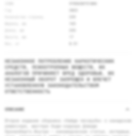
ISBN
9785650751804
Год
2023
Количество страниц
239
Ширина, мм
165
Длина, мм
235
Высота, мм
17
Вес, кг
0.51
НЕЗАКОННОЕ ПОТРЕБЛЕНИЕ НАРКОТИЧЕСКИХ
СРЕДСТВ, ПСИХОТРОПНЫХ ВЕЩЕСТВ, ИХ
АНАЛОГОВ ПРИЧИНЯЕТ ВРЕД ЗДОРОВЬЮ, ИХ
НЕЗАКОННЫЙ ОБОРОТ ЗАПРЕЩЕН И ВЛЕЧЕТ
УСТАНОВЛЕННУЮ ЗАКОНОДАТЕЛЬСТВОМ
ОТВЕТСТВЕННОСТЬ
ОПИСАНИЕ
Второе издание сборника «Найди лесоруба» о канадском
режиссере, мастере боди-хоррора Дэвиде
Кроненберге.Внутри – киноведческие статьи, интервью,