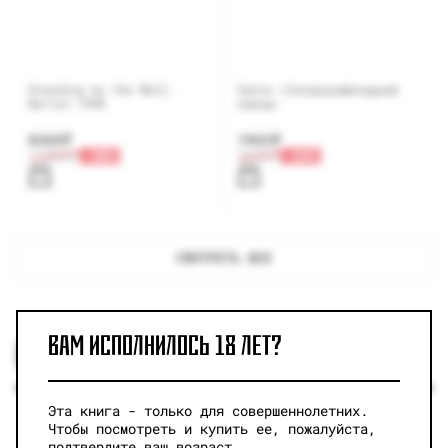
Standing by the Wall.
Свеча «Сахарорафинадный
Berlin 1990
завод»
8260
₽
1965
₽
11800
₽
-30%
2600
₽
-24%
СМОТРЕТЬ ВСЕ
ВАМ ИСПОЛНИЛОСЬ 18 ЛЕТ?
РЕКОМЕНДУЕМ
Эта книга - только для совершеннолетних.
Чтобы посмотреть и купить ее, пожалуйста,
подтвердите ваш возраст