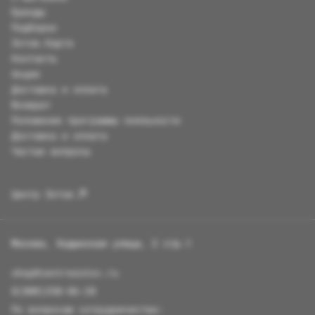
Бренды
Подборки
Зотов.Карта
Контакты
Акции
Доставка и оплата
Возврат
Положение программы лояльности
Доставка и оплата
Частые вопросы
Центр Зотов
Москва, Ходынская улица, 2 стр.1
shop@centrezotov.ru
8(800)350-86-20
По вопросам сотрудничества: