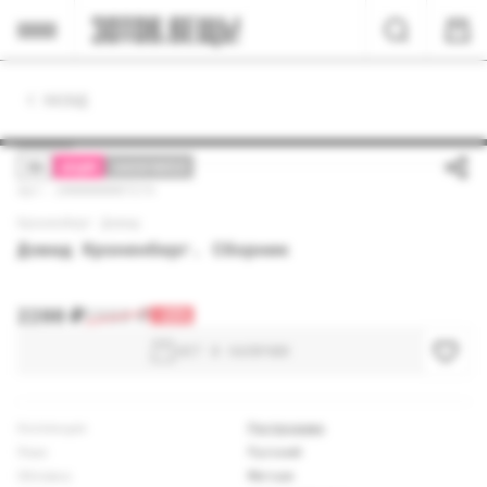
НАЗАД
18+
АКЦИЯ
ЗАКОНЧИЛСЯ
Арт: 2000000007274
Кроненберг Дэвид
Дэвид Кроненберг. Сборник
2200
₽
2950
₽
-25%
НЕТ В НАЛИЧИИ
Коллекция
Распродажа
Язык
Русский
Обложка
Мягкая