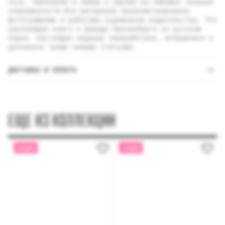
эссе, признания в любви к одному из любимых творцов
современности.Все материалы проиллюстрированы
фотографиями и работами художников издательства. Это
крупнейшая книга о Дэвиде Кроненберге на русском
языке. Настоящее издание переработано, исправлено и
дополнено тремя новыми статьями.
ДОСТАВКА И ОПЛАТА
ЕЩЕ ИЗ КОЛЛЕКЦИИ
АКЦИЯ
АКЦИЯ