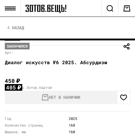
НАЗАД
ЗАКОНЧИЛСЯ
Арт:
Диалог искусств №6 2025. Абсурдизм
450
₽
405
₽
с Зотов.Картой
НЕТ В НАЛИЧИИ
Год
2025
Количество страниц
168
Ширина, мм
160