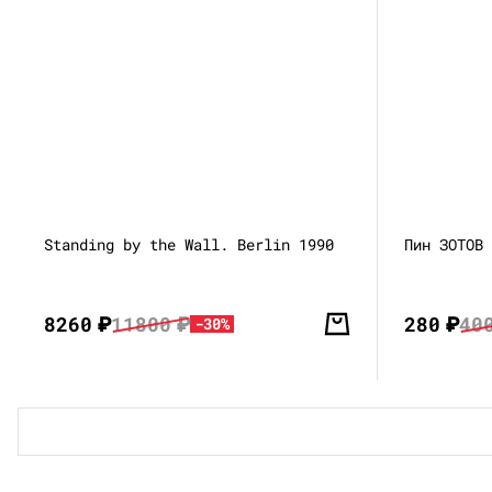
Standing by the Wall. Berlin 1990
Пин ЗОТОВ
8260
₽
11800
₽
280
₽
40
-30%