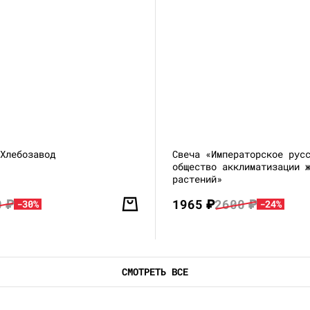
 Хлебозавод
Свеча «Императорское рус
общество акклиматизации 
растений»
0
₽
1965
₽
2600
₽
-30%
-24%
СМОТРЕТЬ ВСЕ