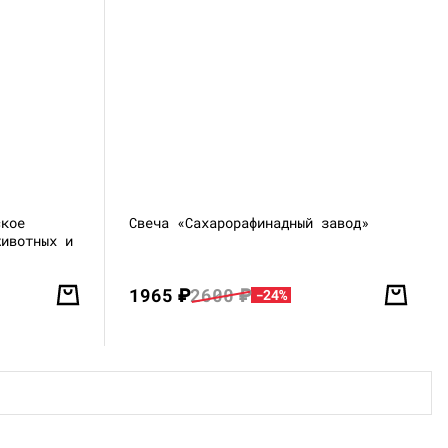
ское
Свеча «Сахарорафинадный завод»
животных и
1965
₽
2600
₽
-24%