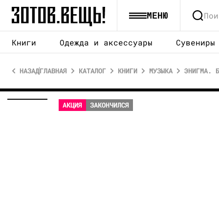
Философия
Аксессуары
Магниты
Постеры и панно
МЕНЮ
Фотография
Одежда
Открытки
Посуда
Книги
Одежда и аксессуары
Сувениры
Художественная литература
Украшения
Стикеры
Свечи и подсвечники
НАЗАД
ГЛАВНАЯ
КАТАЛОГ
КНИГИ
МУЗЫКА
ЭНИГМА. 
АКЦИЯ
ЗАКОНЧИЛСЯ