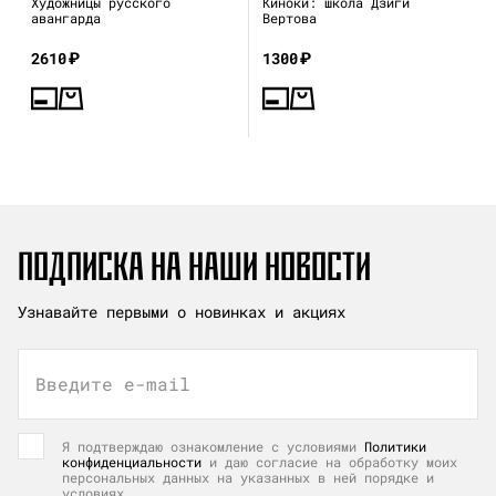
Художницы русского
Киноки: школа Дзиги
авангарда
Вертова
2610
₽
1300
₽
ПОДПИСКА НА НАШИ НОВОСТИ
Узнавайте первыми о новинках и акциях
Введите e-mail
Я подтверждаю ознакомление с условиями
Политики
конфиденциальности
и даю согласие на обработку моих
персональных данных на указанных в ней порядке и
условиях