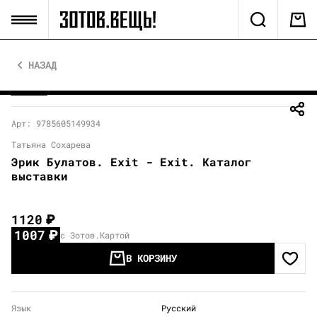
НАЗАД
Арт: 9785605149934
Татьяна Сохарева
Эрик Булатов. Exit - Exit. Каталог
выставки
1120
₽
1007
₽
с Зотов.Картой
В КОРЗИНУ
Язык
Русский