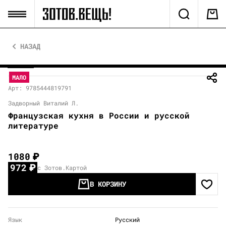
НАЗАД
МАЛО
Арт: 9785444819791
Задворный Виталий Л.
Французская кухня в России и русской
литературе
1080
₽
972
₽
с Зотов.Картой
В КОРЗИНУ
Язык
Русский