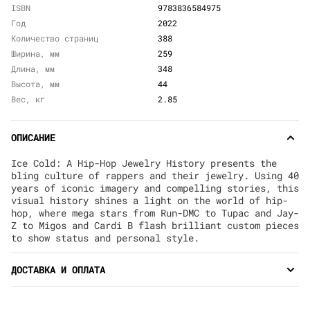
ISBN
9783836584975
Год
2022
Количество страниц
388
Ширина, мм
259
Длина, мм
348
Высота, мм
44
Вес, кг
2.85
ОПИСАНИЕ
Ice Cold: A Hip-Hop Jewelry History presents the
bling culture of rappers and their jewelry. Using 40
years of iconic imagery and compelling stories, this
visual history shines a light on the world of hip-
hop, where mega stars from Run-DMC to Tupac and Jay-
Z to Migos and Cardi B flash brilliant custom pieces
to show status and personal style.
ДОСТАВКА И ОПЛАТА