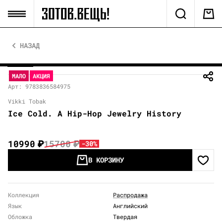
НАЗАД
МАЛО
АКЦИЯ
Арт: 9783836584975
Vikki Tobak
Ice Cold. A Hip-Hop Jewelry History
10990
₽
15700
₽
-30%
В КОРЗИНУ
Коллекция
Распродажа
Язык
Английский
Обложка
Твердая