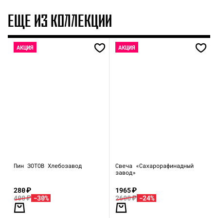
ЕЩЕ ИЗ КОЛЛЕКЦИИ
АКЦИЯ
АКЦИЯ
Пин ЗОТОВ Хлебозавод
Свеча «Сахарорафинадный
завод»
280
₽
1965
₽
400
₽
-30%
2600
₽
-24%