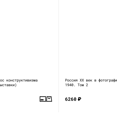
лос конструктивизма
Россия XX век в фотограф
выставки)
1940. Том 2
6260
₽