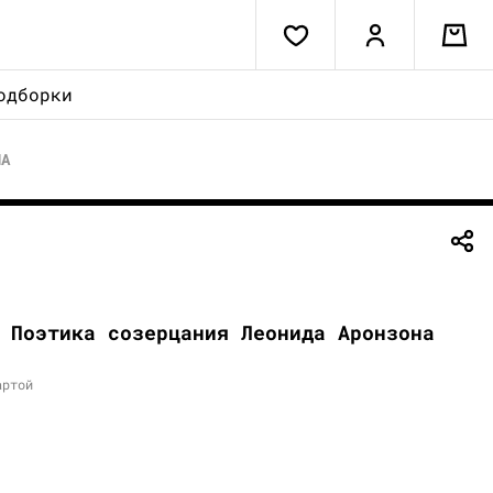
одборки
НА
 Поэтика созерцания Леонида Аронзона
артой