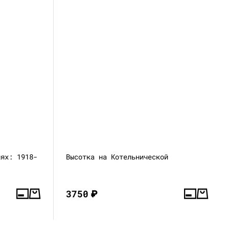
иях: 1918-
Высотка на Котельнической
3750
₽