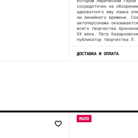
котором лирический герой
сосредоточен на обозрени
адекватного ему языка оп
ни линейного времени. Со
автоперсонажа оказываетс
всего творчества Аронзон
ХX века. Петр Казарновск
публикатор творчества Л.
ДОСТАВКА И ОПЛАТА
МАЛО