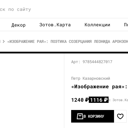
Зотов.Карта
Коллекции
П
Декор
Ы
«ИЗОБРАЖЕНИЕ РАЯ»: ПОЭТИКА СОЗЕРЦАНИЯ ЛЕОНИДА АРОНЗО
Арт: 9785444827017
Петр Казарновский
«Изображение рая»:
1240
₽
1116
₽
с Зотов.К
В КОРЗИНУ