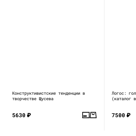
Конструктивистские тенденции в
Логос: го
творчестве Щусева
(каталог 
5630
₽
7500
₽