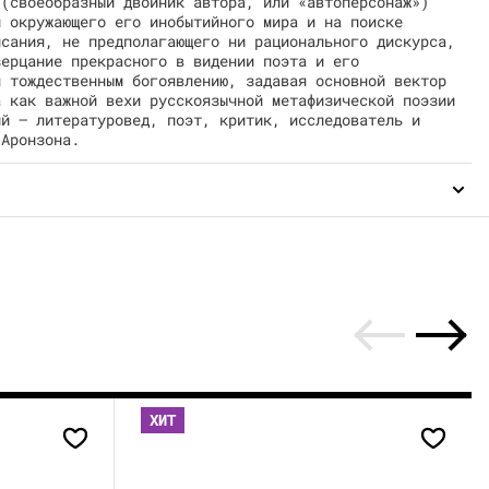
 (своеобразный двойник автора, или «автоперсонаж»)
и окружающего его инобытийного мира и на поиске
исания, не предполагающего ни рационального дискурса,
зерцание прекрасного в видении поэта и его
я тождественным богоявлению, задавая основной вектор
а как важной вехи русскоязычной метафизической поэзии
ий — литературовед, поэт, критик, исследователь и
 Аронзона.
ХИТ