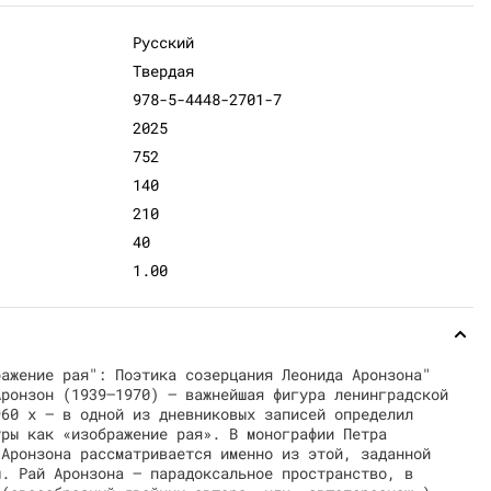
Русский
Твердая
978-5-4448-2701-7
2025
752
140
210
40
1.00
ражение рая": Поэтика созерцания Леонида Аронзона"
Аронзон (1939–1970) — важнейшая фигура ленинградской
960 х — в одной из дневниковых записей определил
уры как «изображение рая». В монографии Петра
 Аронзона рассматривается именно из этой, заданной
ы. Рай Аронзона — парадоксальное пространство, в