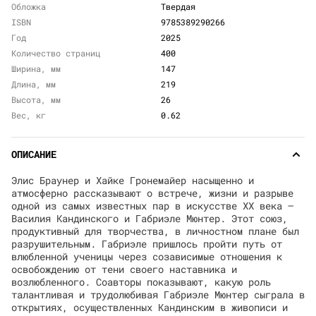
Обложка
Твердая
ISBN
9785389290266
Год
2025
Количество страниц
400
Ширина, мм
147
Длина, мм
219
Высота, мм
26
Вес, кг
0.62
ОПИСАНИЕ
Элис Браунер и Хайке Гронемайер насыщенно и
атмосферно рассказывают о встрече, жизни и разрыве
одной из самых известных пар в искусстве ХХ века —
Василия Кандинского и Габриэле Мюнтер. Этот союз,
продуктивный для творчества, в личностном плане был
разрушительным. Габриэле пришлось пройти путь от
влюбленной ученицы через созависимые отношения к
освобождению от тени своего наставника и
возлюбленного. Соавторы показывают, какую роль
талантливая и трудолюбивая Габриэле Мюнтер сыграла в
открытиях, осуществленных Кандинским в живописи и