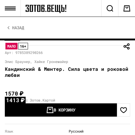
НАЗАД
МАЛО
16+
Арт: 9785389290266
Элис Браунер, Хайке Гронемайер
Кандинский & Мюнтер. Сила цвета и роковой
любви
1570
₽
1413
₽
с Зотов.Картой
В КОРЗИНУ
Язык
Русский