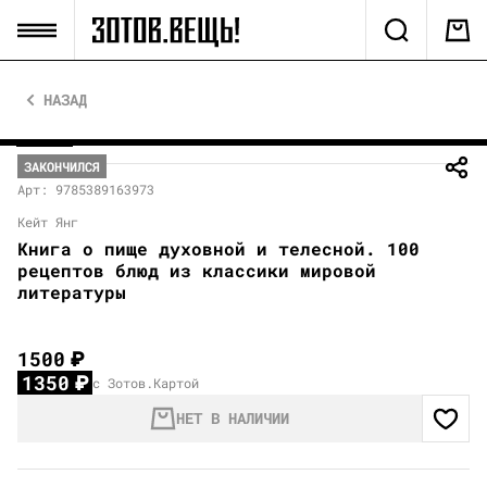
НАЗАД
ЗАКОНЧИЛСЯ
Арт: 9785389163973
Кейт Янг
Книга о пище духовной и телесной. 100
рецептов блюд из классики мировой
литературы
1500
₽
1350
₽
с Зотов.Картой
НЕТ В НАЛИЧИИ