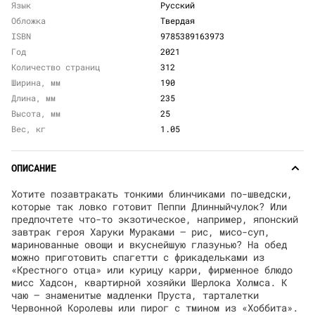
Язык
Русский
Обложка
Твердая
ISBN
9785389163973
Год
2021
Количество страниц
312
Ширина, мм
190
Длина, мм
235
Высота, мм
25
Вес, кг
1.05
ОПИСАНИЕ
Хотите позавтракать тонкими блинчиками по-шведски,
которые так ловко готовит Пеппи Длинныйчулок? Или
предпочтете что-то экзотическое, например, японский
завтрак героя Харуки Мураками — рис, мисо-суп,
маринованные овощи и вкуснейшую глазунью? На обед
можно приготовить спагетти с фрикадельками из
«Крестного отца» или курицу карри, фирменное блюдо
мисс Хадсон, квартирной хозяйки Шерлока Холмса. К
чаю — знаменитые мадленки Пруста, тарталетки
Червонной Королевы или пирог с тмином из «Хоббита».