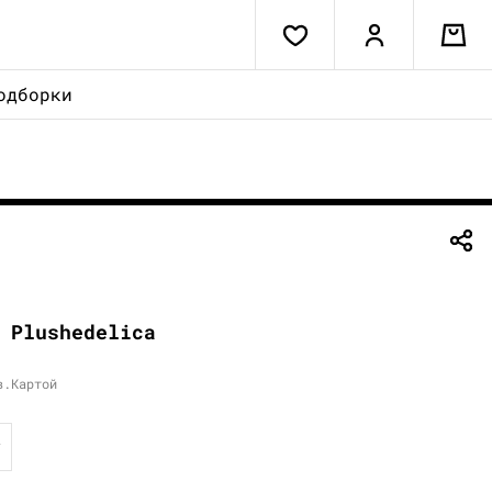
одборки
 Plushedelica
в.Картой