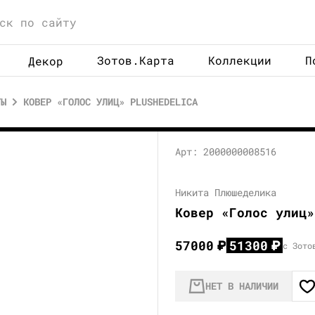
Зотов.Карта
Коллекции
П
Декор
ТЫ
КОВЕР «ГОЛОС УЛИЦ» PLUSHEDELICA
Арт: 2000000008516
Никита Плюшеделика
Ковер «Голос улиц»
57000
₽
51300
₽
с Зото
НЕТ В НАЛИЧИИ