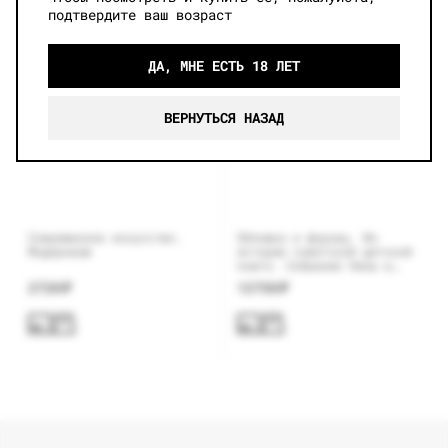
подтвердите ваш возраст
ДА, МНЕ ЕСТЬ 18 ЛЕТ
ВЕРНУТЬСЯ НАЗАД
Современное искусство.
Обложка и форзац. Из
Модернизм
истории советской детской
книги. Собрание Нины и
Вадима Гинзбург
2720
₽
12750
₽