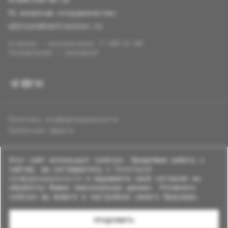
По вопросам сотрудничества:
editions@centrezotov.ru
вторник — воскресенье 11:00–22:00
понедельник — выходной
Политика конфиденциальности
Публичная оферта
Этот сайт использует cookies. Продолжая работу с
сайтом, вы соглашаетесь с
Политикой
конфиденциальности
и выражаете своё согласие на
обработку Ваших персональных данных. Отключить
cookies вы можете в настройках своего браузера.
© 2026 Центр Зотов · Все права защищены
ПРОДОЛЖИТЬ