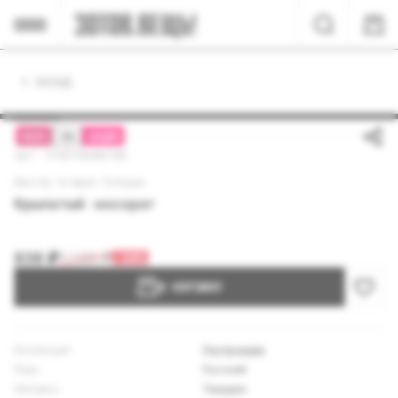
НАЗАД
МАЛО
18+
АКЦИЯ
Арт: 9785758406700
Виктор Агамов-Тупицын
Крылатый носорог
830
₽
1100
₽
-24%
В КОРЗИНУ
Коллекция
Распродажа
Язык
Русский
Обложка
Твердая