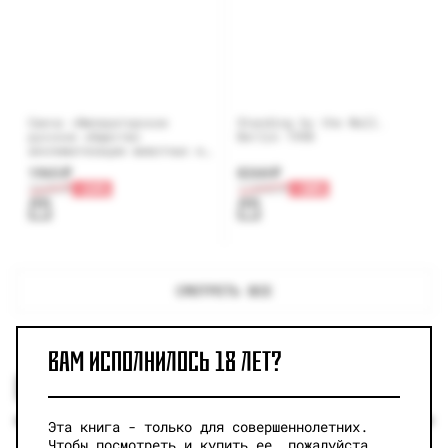
Свеча «Императорское
Standing by the Wall.
русское общество
Berlin 1990
акклиматизации животных и
растений»
1965
₽
8260
₽
2600
₽
-24%
11800
₽
-30%
СМОТРЕТЬ ВСЕ
ВАМ ИСПОЛНИЛОСЬ 18 ЛЕТ?
РЕКОМЕНДУЕМ
Эта книга - только для совершеннолетних.
МАЛО
Чтобы посмотреть и купить ее, пожалуйста,