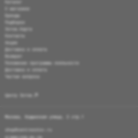
Каталог
О магазине
Бренды
Подборки
Зотов.Карта
Контакты
Акции
Доставка и оплата
Возврат
Положение программы лояльности
Доставка и оплата
Частые вопросы
Центр Зотов
Москва, Ходынская улица, 2 стр.1
shop@centrezotov.ru
8(800)350-86-20