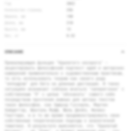
Год
2022
Количество страниц
256
Ширина, мм
140
Длина, мм
210
Высота, мм
13
Вес, кг
0.32
ОПИСАНИЕ
Превалирующая функция "Крылатого носорога" -
акцентировать философский подтекст идей и авторских
намерений применительно к художественным практикам,
то есть использовать теорию как своего рода
"ипподром" для бега на длинные дистанции. В таких
ситуациях возникает соблазн мчаться "наперегонки" с
собственным "Я" с целью "обскакать" самого себя
посредством прочтения важных для автора текстов
таких философов, как Эдмунд Гуссерль, Maртин
Хайдеггер, Шанталь Муфф, Жиль Делёз, Феликс
Гваттари, и в то же время продемонстрировать свои
собственные теоретические подходы к аналогичной
тематике. В результате выясняется, что "Крылатый
Носорог" - не "бзик", а формат мышления или - что