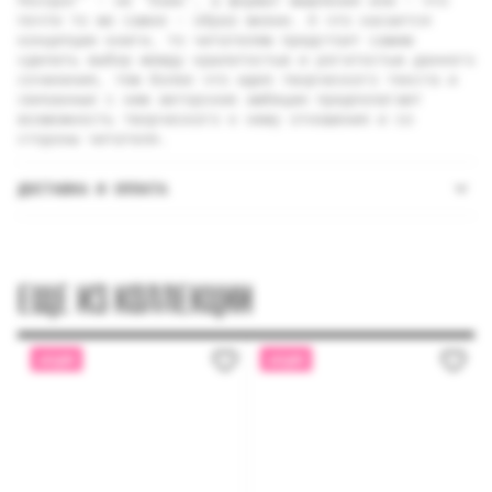
почти то же самое - образ жизни. А что касается
концепции книги, то читателям предстоит самим
сделать выбор между крылатостью и рогатостью данного
сочинения, тем более что идея творческого текста и
связанные с ним авторские амбиции предполагают
возможность творческого к нему отношения и со
стороны читателя.
ДОСТАВКА И ОПЛАТА
ЕЩЕ ИЗ КОЛЛЕКЦИИ
АКЦИЯ
АКЦИЯ