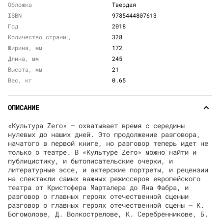
Обложка
Твердая
ISBN
9785444807613
Год
2018
Количество страниц
328
Ширина, мм
172
Длина, мм
245
Высота, мм
21
Вес, кг
0.65
ОПИСАНИЕ
«Культура Zero» — охватывает время с середины
нулевых до наших дней. Это продолжение разговора,
начатого в первой книге, но разговор теперь идет не
только о театре. В «Культуре Zero» можно найти и
публицистику, и бытописательские очерки, и
литературные эссе, и актерские портреты, и рецензии
на спектакли самых важных режиссеров европейского
театра от Кристофера Марталера до Яна Фабра, и
разговор о главных героях отечественной сценыи
разговор о главных героях отечественной сцены — К.
Богомолове, Д. Волкострелове, К. Серебренникове, Б.