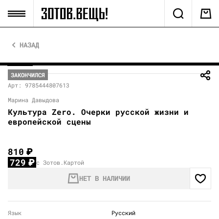
НАЗАД
ЗАКОНЧИЛСЯ
Арт: 9785444807613
Марина Давыдова
Культура Zero. Очерки русской жизни и
европейской сцены
810
₽
729
₽
с Зотов.Картой
НЕТ В НАЛИЧИИ
Язык
Русский