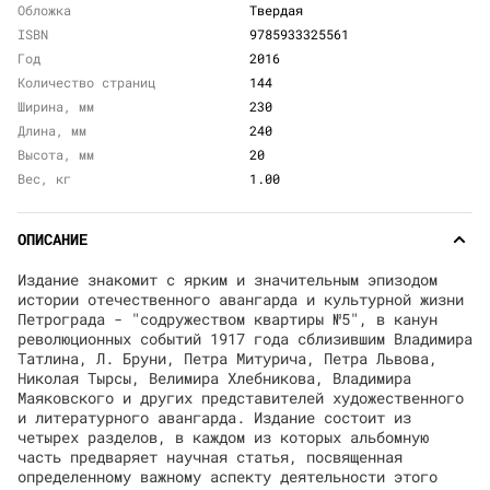
Обложка
Твердая
ISBN
9785933325561
Год
2016
Количество страниц
144
Ширина, мм
230
Длина, мм
240
Высота, мм
20
Вес, кг
1.00
ОПИСАНИЕ
Издание знакомит с ярким и значительным эпизодом
истории отечественного авангарда и культурной жизни
Петрограда - "содружеством квартиры №5", в канун
революционных событий 1917 года сблизившим Владимира
Татлина, Л. Бруни, Петра Митурича, Петра Львова,
Николая Тырсы, Велимира Хлебникова, Владимира
Маяковского и других представителей художественного
и литературного авангарда. Издание состоит из
четырех разделов, в каждом из которых альбомную
часть предваряет научная статья, посвященная
определенному важному аспекту деятельности этого