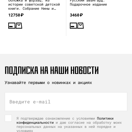
истории советской детской
Подарочное издание
книги. Собрание Нины и
Вадима Гинзбург
12750
₽
3460
₽
ПОДПИСКА НА НАШИ НОВОСТИ
Узнавайте первыми о новинках и акциях
Введите e-mail
Я подтверждаю ознакомление с условиями
Политики
конфиденциальности
и даю согласие на обработку моих
персональных данных на указанных в ней порядке и
условиях