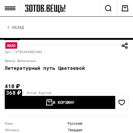
НАЗАД
МАЛО
Арт: 9785444802403
Ирина Шевеленко
Литературный путь Цветаевой
410
₽
368
₽
с Зотов.Картой
В КОРЗИНУ
Язык
Русский
Обложка
Твердая