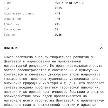
ISBN
978-5-4448-0240-3
Год
2015
Количество страниц
448
Ширина, мм
140
Длина, мм
215
Высота, мм
30
Вес, кг
0.36
ОПИСАНИЕ
Книга посвящена анализу творческого развития М.
Цветаевой и формирования ее прижизненной
литературной репутации. История писательского опыта
автора рассматривается в соотнесении с культурным
контекстом и ключевыми дискурсами эпохи модернизма
(ницшеанство, демонизм художника, метафизика пола,
антиномия природы и культуры и т. д.). Это позволяет
связать воедино проблематику творческой идеологии,
поэтики и авторской идентичности. Эволюция и сложное
взаимодействие этих рядов прослеживаются на
материале всего творчества Цветаевой, с привлечением
обширного пласта прижизненной критики и архивных