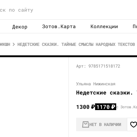
Зотов.Карта
Коллекции
П
Декор
ФИКШН
НЕДЕТСКИЕ СКАЗКИ. ТАЙНЫЕ СМЫСЛЫ НАРОДНЫХ ТЕКСТОВ
Арт: 9785171518172
Ульяна Нижинская
Недетские сказки. 
1300
₽
1170
₽
с Зотов.К
НЕТ В НАЛИЧИИ