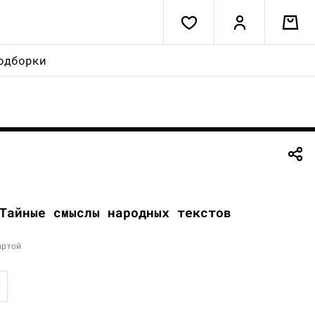
одборки
Тайные смыслы народных текстов
артой