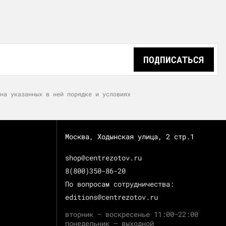
ПОДПИСАТЬСЯ
на указанных в ней порядке и условиях
Москва, Ходынская улица, 2 стр.1
shop@centrezotov.ru
8(800)350-86-20
По вопросам сотрудничества:
editions@centrezotov.ru
вторник — воскресенье 11:00–22:00
понедельник — выходной