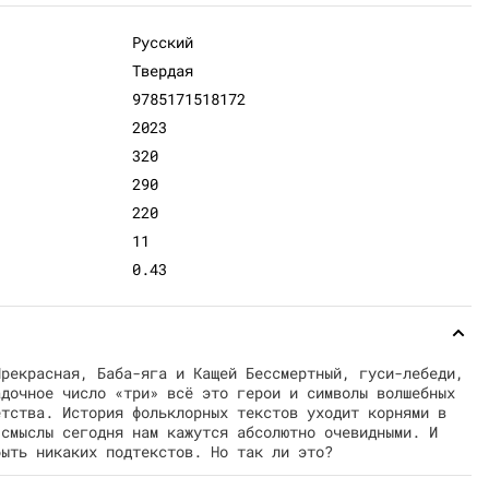
Русский
Твердая
9785171518172
2023
320
290
220
11
0.43
Прекрасная, Баба-яга и Кащей Бессмертный, гуси-лебеди,
адочное число «три» всё это герои и символы волшебных
етства. История фольклорных текстов уходит корнями в
 смыслы сегодня нам кажутся абсолютно очевидными. И
быть никаких подтекстов. Но так ли это?