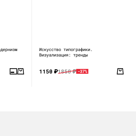
одернизм
Искусство типографики.
Визуализация: тренды
1150
₽
1850
₽
-37%