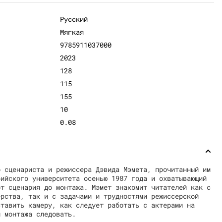
Русский
Мягкая
9785911037000
2023
128
115
155
10
0.08
о сценариста и режиссера Дэвида Мэмета, прочитанный им
бийского университета осенью 1987 года и охватывающий
от сценария до монтажа. Мэмет знакомит читателей как с
ерства, так и с задачами и трудностями режиссерской
ставить камеру, как следует работать с актерами на
м монтажа следовать.