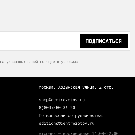
ПОДПИСАТЬСЯ
на указанных в ней порядке и условиях
Москва, Ходынская улица, 2 стр.1
shop@centrezotov.ru
8(800)350-86-20
По вопросам сотрудничества:
editions@centrezotov.ru
вторник — воскресенье 11:00–22:00