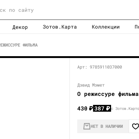
Зотов.Карта
Коллекции
П
Декор
РЕЖИССУРЕ ФИЛЬМА
Арт: 9785911037000
Дэвид Мэмет
О режиссуре фильма
430
₽
387
₽
с Зотов.Карт
НЕТ В НАЛИЧИИ